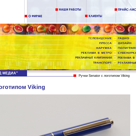
НД МЕДИА"
Ручки Senator c логотипом Viking
логотипом Viking