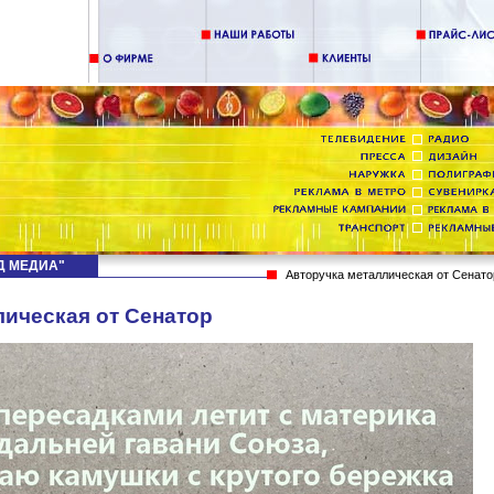
НД МЕДИА"
Авторучка металлическая от Сенато
лическая от Сенатор