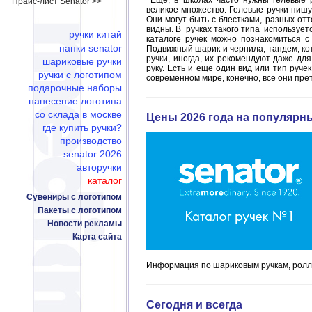
Еще, в школах часто нужны гелевые р
Прайс-лист Senator >>
великое множество. Гелевые ручки пишут
Они могут быть с блестками, разных от
видны. В ручках такого типа использует
ручки китай
каталоге ручек можно познакомиться с
папки senator
Подвижный шарик и чернила, тандем, ко
ручки, иногда, их рекомендуют даже для
шариковые ручки
руку. Есть и еще один вид или тип руче
ручки с логотипом
современном мире, конечно, все они пр
подарочные наборы
нанесение логотипа
со склада в москве
Цены 2026 года на популярн
где купить ручки?
производство
senator 2026
авторучки
каталог
Сувениры с логотипом
Пакеты с логотипом
Новости рекламы
Карта сайта
Информация по шариковым ручкам, ролле
Сегодня и всегда