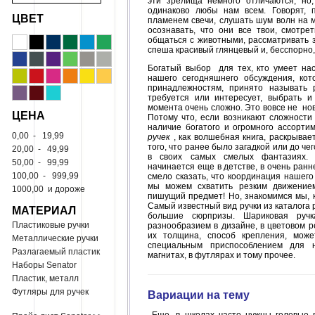
эти зрелища немного отличаются, но,
одинаково любы нам всем. Говорят, 
ЦВЕТ
пламенем свечи, слушать шум волн на м
осознавать, что они все твои, смотре
общаться с животными, рассматривать з
спеша красивый глянцевый и, бесспорно,
Богатый выбор для тех, кто умеет на
нашего сегодняшнего обсуждения, кот
принадлежностям, принято называть 
требуется или интересует, выбрать 
момента очень сложно. Это вовсе не нов
ЦЕНА
Потому что, если возникают сложности 
наличие богатого и огромного ассортим
0,00
-
19,99
ручек
, как волшебная книга, раскрывае
того, что ранее было загадкой или до че
20,00
-
49,99
в своих самых смелых фантазиях. 
50,00
-
99,99
начинается еще в детстве, в очень ранн
100,00
-
999,99
смело сказать, что координация нашего
мы можем схватить резким движение
1000,00
и дороже
пишущий предмет! Но, знакомимся мы, к
Самый известный вид ручки из каталога 
МАТЕРИАЛ
большие сюрпризы. Шариковая ручк
Пластиковые ручки
разнообразием в дизайне, в цветовом р
их толщина, способ крепления, може
Металлические ручки
специальным приспособлением для 
Разлагаемый пластик
магнитах, в футлярах и тому прочее.
Наборы Senator
Пластик, металл
Футляры для ручек
Вариации на тему