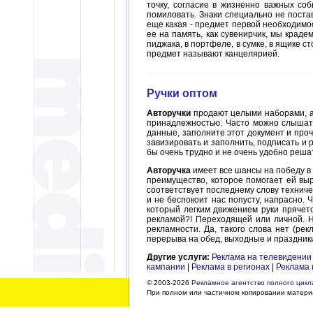
точку, согласие в жизненно важных со
помиловать. Знаки специально не постав
еще какая - предмет первой необходимост
ее на память, как сувенирчик, мы крадем
пиджака, в портфеле, в сумке, в ящике с
предмет называют канцелярией.
Ручки оптом
Авторучки
продают целыми наборами, а 
принадлежностью. Часто можно слышать:
данные, заполните этот документ и проч
завизировать и заполнить, подписать и 
бы очень трудно и не очень удобно реша
Авторучка
имеет все шансы на победу в 
преимущество, которое помогает ей вырв
соответствует последнему слову техниче
и не беспокоит нас попусту, напрасно. 
который легким движением руки прячетс
рекламой?! Переходящей или личной. 
рекламности. Да, такого слова нет (рекл
перерыва на обед, выходные и праздники
Другие услуги:
Реклама на телевидении
кампании
|
Реклама в регионах
|
Реклама 
© 2003-2026
Рекламное агентство полного цикла
При полном или частичном копировании материа