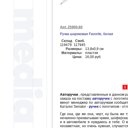
Арт. 25900.60
Ручка шариковая Favorite, белая
Склад
Своб.
119479
117945
Размеры:
13,8х0,9 см
Материалы:
пластик
Цена:
16,00 руб.
1
Авторучки
, представленные в данном р
заказа на поставку
авторучек
с логотип
минут менеджер по авторучкам сообщит 
Каталог Senator -
ручек
с логотипом - от
Где она, где же она, черт, ну была же 
нечаянно прихватываю чужие, шоферская п
и в автомобиле я нуждаюсь в тебе. О к
незаметная, но очень нужная, случаетс