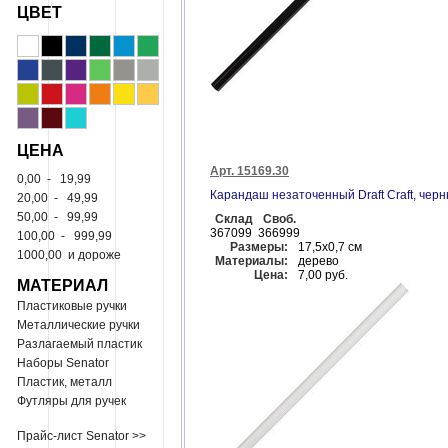
ЦВЕТ
ЦЕНА
Арт. 15169.30
0,00
-
19,99
Карандаш незаточенный Draft Craft, чер
20,00
-
49,99
50,00
-
99,99
Склад
Своб.
367099
366999
100,00
-
999,99
Размеры:
17,5х0,7 см
1000,00
и дороже
Материалы:
дерево
Цена:
7,00 руб.
МАТЕРИАЛ
Пластиковые ручки
Металлические ручки
Разлагаемый пластик
Наборы Senator
Пластик, металл
Футляры для ручек
Прайс-лист Senator >>