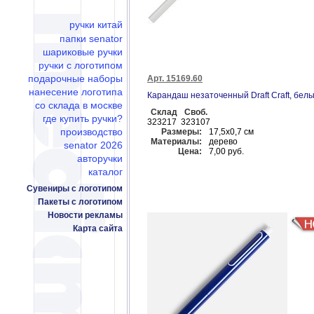
ручки китай
папки senator
шариковые ручки
ручки с логотипом
подарочные наборы
Арт. 15169.60
нанесение логотипа
Карандаш незаточенный Draft Craft, бел
со склада в москве
Склад
Своб.
где купить ручки?
323217
323107
производство
Размеры:
17,5х0,7 см
Материалы:
дерево
senator 2026
Цена:
7,00 руб.
авторучки
каталог
Сувениры с логотипом
Пакеты с логотипом
Новости рекламы
Карта сайта