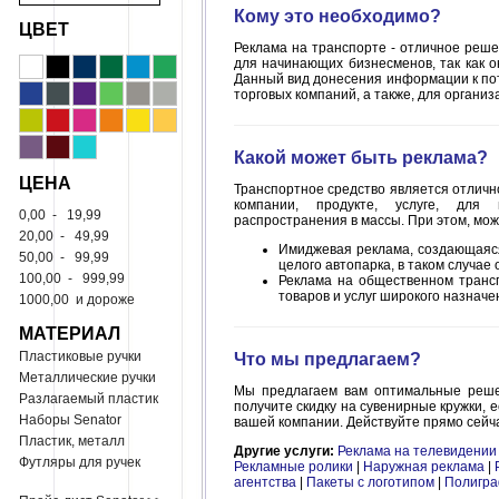
Кому это необходимо?
ЦВЕТ
Реклама на транспорте - отличное реше
для начинающих бизнесменов, так как о
Данный вид донесения информации к по
торговых компаний, а также, для органи
Какой может быть реклама?
ЦЕНА
Транспортное средство является отлич
компании, продукте, услуге, для
0,00
-
19,99
распространения в массы. При этом, мо
20,00
-
49,99
Имиджевая реклама, создающаяся
50,00
-
99,99
целого автопарка, в таком случа
100,00
-
999,99
Реклама на общественном трансп
товаров и услуг широкого назначе
1000,00
и дороже
МАТЕРИАЛ
Пластиковые ручки
Что мы предлагаем?
Металлические ручки
Мы предлагаем вам оптимальные решен
Разлагаемый пластик
получите скидку на сувенирные кружки, 
Наборы Senator
вашей компании. Действуйте прямо сейч
Пластик, металл
Другие услуги:
Реклама на телевидении
Футляры для ручек
Рекламные ролики
|
Наружная реклама
|
агентства
|
Пакеты с логотипом
|
Полигр