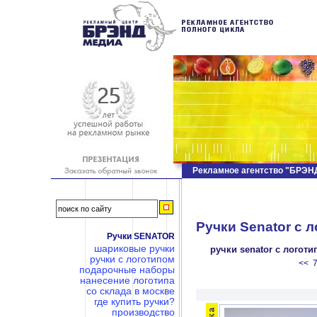
Рекламное агентство "БРЭ
Ручки Senator c л
Ручки SENATOR
шариковые ручки
ручки senator c логот
ручки с логотипом
<<
подарочные наборы
нанесение логотипа
со склада в москве
где купить ручки?
производство