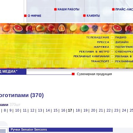
НД МЕДИА"
Сувенирная продукция
оготипами (370)
ипами
370шт
7
|
8
|
9
|
10
|
11
|
12
|
13
|
14
|
15
|
16
|
17
|
18
|
19
|
20
|
21
|
22
|
23
|
24
|
2
Ручки Senator Sercons