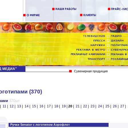
НД МЕДИА"
Сувенирная продукция
оготипами (370)
ипами
370шт
|
11
|
12
|
13
|
14
|
15
|
16
|
17
|
18
|
19
|
20
|
21
|
22
|
23
|
24
|
25
|
26
|
27
|
Ручки Senator с логотипом Аэрофлот