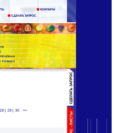
28
|
29
|
30
>>