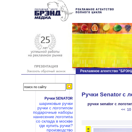
Рекламное агентство "БРЭ
Ручки Senator c л
Ручки SENATOR
шариковые ручки
ручки senator c логот
ручки с логотипом
<<
10
подарочные наборы
нанесение логотипа
со склада в москве
где купить ручки?
производство