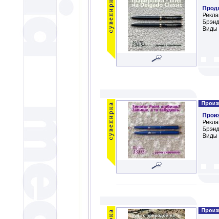
Прод
Рекла
Брэнд
Виды 
Произв
Прои
Рекла
Брэнд
Виды 
Произв