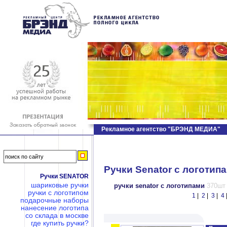
Рекламное агентство "БРЭНД МЕДИА"
Ручки Senator c логотипа
Ручки SENATOR
шариковые ручки
ручки senator c логотипами
370шт
ручки с логотипом
1
|
2
|
3
|
4
подарочные наборы
нанесение логотипа
со склада в москве
где купить ручки?