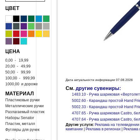
ЦВЕТ
ЦЕНА
0,00
-
19,99
20,00
-
49,99
50,00
-
99,99
100,00
-
999,99
Дата актуальности информации 07.08.2026
1000,00
и дороже
См.
другие сувениры:
МАТЕРИАЛ
1483.10 - Ручка шариковая «Вертоле
Пластиковые ручки
5002.60 - Карандаш простой Hand Fri
Металлические ручки
5002.33 - Карандаш простой Hand Fri
Разлагаемый пластик
4707.65 - Ручка шариковая Castro, бе
Наборы Senator
4707.64 - Ручка шариковая Castro, бе
Пластик, металл
Другие услуги:
Реклама на телевидении
кампании
|
Реклама в регионах
|
Реклама 
Футляры для ручек