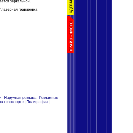
ается зеркальной.
V лазерная гравировка
и
|
Наружная реклама
|
Рекламные
на транспорте
|
Полиграфия
|