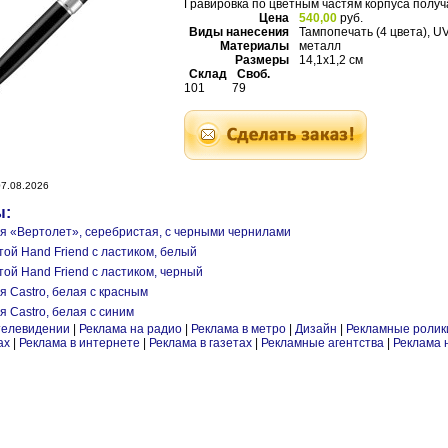
Гравировка по цветным частям корпуса получ
Цена
540,00
руб.
Виды нанесения
Тампопечать (4 цвета), U
Материалы
металл
Размеры
14,1x1,2 см
Склад
Своб.
101
79
7.08.2026
ы:
ая «Вертолет», серебристая, с черными чернилами
той Hand Friend с ластиком, белый
той Hand Friend с ластиком, черный
я Castro, белая с красным
я Castro, белая с синим
телевидении
|
Реклама на радио
|
Реклама в метро
|
Дизайн
|
Рекламные ролик
ах
|
Реклама в интернете
|
Реклама в газетах
|
Рекламные агентства
|
Реклама 