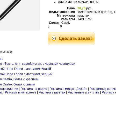
Длина линии письма: 800 м.
Цена
30,70
руб.
Виды нанесения
Тампопечать (5 цветов), 
Материалы
пластик
Размеры
14x1,1 см
Склад
Своб.
0
0
5.08.2026
ы:
ая «Вертолет», серебристая, с черными чернилами
той Hand Friend с ластиком, белый
той Hand Friend с ластиком, черный
я Castro, белая с красным
я Castro, белая с синим
телевидении
|
Реклама на радио
|
Реклама в метро
|
Дизайн
|
Рекламные ролик
ах
|
Реклама в интернете
|
Реклама в газетах
|
Рекламные агентства
|
Реклама 