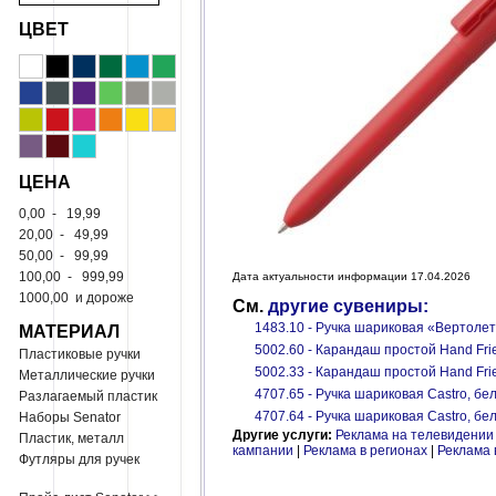
ЦВЕТ
ЦЕНА
0,00
-
19,99
20,00
-
49,99
50,00
-
99,99
100,00
-
999,99
Дата актуальности информации 17.04.2026
1000,00
и дороже
См.
другие сувениры:
МАТЕРИАЛ
1483.10 - Ручка шариковая «Вертоле
5002.60 - Карандаш простой Hand Fri
Пластиковые ручки
5002.33 - Карандаш простой Hand Fri
Металлические ручки
4707.65 - Ручка шариковая Castro, бе
Разлагаемый пластик
4707.64 - Ручка шариковая Castro, бе
Наборы Senator
Другие услуги:
Реклама на телевидении
Пластик, металл
кампании
|
Реклама в регионах
|
Реклама 
Футляры для ручек