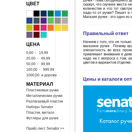
ручек - тема сегодняшнего д
ЦВЕТ
скажут, что скучнее места 
количестве и что тут смотр
надо-то от ручки? Пишет и л
Магазин ручек - это одно и
Правильный ответ
Начнем с того, что не тольк
ЦЕНА
магазине ручек . Почему кр
элегантность во всех проя
0,00
-
19,99
привлекает внимание и демо
20,00
-
49,99
надо не с вопроса о том, к
цветов и вариантов отделки.
50,00
-
99,99
100,00
-
999,99
1000,00
и дороже
Цены и каталоги опт
МАТЕРИАЛ
Пластиковые ручки
Металлические ручки
Разлагаемый пластик
Наборы Senator
Пластик, металл
Футляры для ручек
Прайс-лист Senator >>