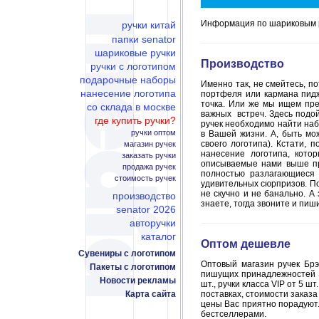
Информация по шариковым ру
ручки китай
папки senator
шариковые ручки
Производство
ручки с логотипом
подарочные наборы
Именно так, не смейтесь, п
нанесение логотипа
портфеля или кармана пидж
точка. Или же мы ищем пре
со склада в москве
важных встреч. Здесь подой
где купить ручки?
ручек необходимо найти наб
ручки оптом
в Вашей жизни. А, быть мо
своего логотипа). Кстати, 
магазин ручек
нанесение логотипа, кото
заказать ручки
описываемые нами выше пре
продажа ручек
полностью разлагающиеся 
стоимость ручек
удивительных сюрпризов. Пос
не скучно и не банально. А
производство
знаете, тогда звоните и пиш
senator 2026
авторучки
каталог
Оптом дешевле
Сувениры с логотипом
Оптовый магазин ручек Брэ
Пакеты с логотипом
пишущих принадлежностей S
Новости рекламы
шт., ручки класса VIP от 5
Карта сайта
поставках, стоимости заказа
цены Вас приятно порадуют.
бестселлерами.