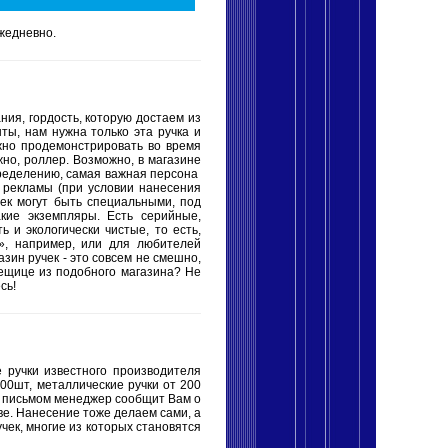
жедневно.
ния, гордость, которую достаем из
ты, нам нужна только эта ручка и
жно продемонстрировать во время
но, роллер. Возможно, в магазине
пределению, самая важная персона
, рекламы (при условии нанесения
чек могут быть специальными, под
кие экземпляры. Есть серийные,
и экологически чистые, то есть,
», например, или для любителей
азин ручек - это совсем не смешно,
 вещице из подобного магазина? Не
сь!
е ручки известного производителя
0шт, металлические ручки от 200
ым письмом менеджер сообщит Вам о
ве. Нанесение тоже делаем сами, а
чек, многие из которых становятся