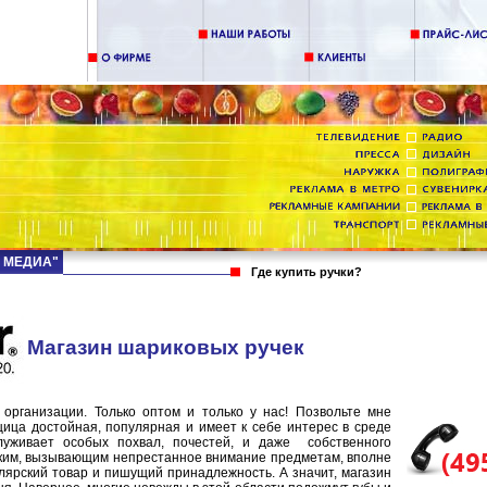
Д МЕДИА"
Где купить ручки?
Магазин шариковых ручек
 организации. Только оптом и только у нас! Позвольте мне
щица достойная, популярная и имеет к себе интерес в среде
луживает особых похвал, почестей, и даже собственного
таким, вызывающим непрестанное внимание предметам, вполне
лярский товар и пишущий принадлежность. А значит, магазин