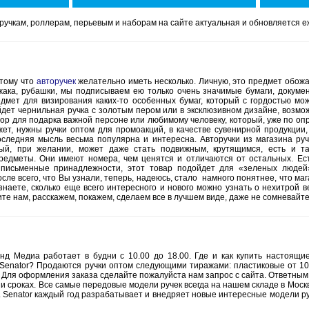
чкам, роллерам, перьевым и наборам на сайте актуальная и обновляется е
отому что
авторучек
желательно иметь несколько. Личную, это предмет обожа
ака, рубашки, мы подписываем ею только очень значимые бумаги, докумен
дмет для визирования каких-то особенных бумаг, который с гордостью мо
дет чернильная ручка с золотым пером или в эксклюзивном дизайне, возмож
ор для подарка важной персоне или любимому человеку, который, уже по о
жет, нужны ручки оптом для промоакций, в качестве сувенирной продукции
последняя мысль весьма популярна и интересна. Авторучки из магазина ру
рый, при желании, может даже стать подвижным, крутящимся, есть и та
дметы. Они имеют номера, чем ценятся и отличаются от остальных. Есть 
письменные принадлежности, этот товар подойдет для «зеленых людей
ле всего, что Вы узнали, теперь, надеюсь, стало намного понятнее, что маг
 знаете, сколько еще всего интересного и нового можно узнать о нехитрой
ите нам, расскажем, покажем, сделаем все в лучшем виде, даже не сомневайте
нд Медиа работает в будни с 10.00 до 18.00. Где и как купить настоящи
enator? Продаются ручки оптом следующими тиражами: пластиковые от 100
 шт. Для оформления заказа сделайте пожалуйста нам запрос с сайта. Ответн
 и сроках. Все самые передовые модели ручек всегда на нашем складе в Моск
 Senator каждый год разрабатывает и внедряет новые интересные модели ру