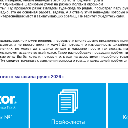
ня. Наверное, многие невежды в этой области подожмут губы и
нет. Одинаковые шариковые ручки на разных полках в огромном
еть? Ну, прошелся разок взглядом туда-сюда по рядам, посмотрел пару руче
адно, это ее основная работа, задача. А я отвечу этим невеждам, которые н
з интереснейших мест и захватывающих зрелищ. Не верите? Убедитесь сами.
о шариковые, но и ручки роллеры, перьевые, и многие другие письменные при
асуются, а не просто лежат и ждут? Да потому, что изысканность дизайне
влениях, не может дать шанса ручкам в магазине просто так лежать, пыл
нстрирует изделие во всей красе. Такое разнообразие продукции требует г
акую ручку Вы бы хотели, потому что, глядя на ассортимент подобного товар
 Тут следует начинать с выяснения вопроса о том, для каких целей требуется 
ового магазина ручек 2026 г