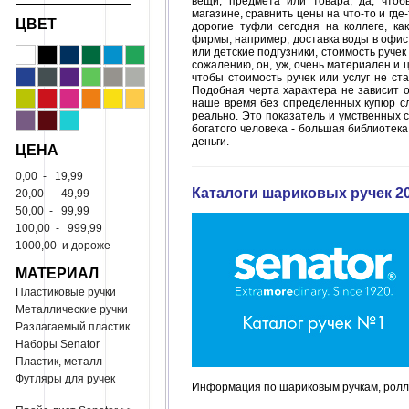
вещи, предмета или товара, да, чтоб
магазине, сравнить цены на что-то и где
ЦВЕТ
дорогие туфли сегодня на коллеге, ка
фирмы, например, доставка воды в офис
или детские подгузники, стоимость ручек
сожалению, он, уж, очень материален и ц
чтобы стоимость ручек или услуг не ст
Подобная черта характера не зависит от
наше время без определенных купюр сло
реально. Это показатель и умственных с
богатого человека - большая библиотек
деньги.
ЦЕНА
0,00
-
19,99
Каталоги шариковых ручек 20
20,00
-
49,99
50,00
-
99,99
100,00
-
999,99
1000,00
и дороже
МАТЕРИАЛ
Пластиковые ручки
Металлические ручки
Разлагаемый пластик
Наборы Senator
Пластик, металл
Футляры для ручек
Информация по шариковым ручкам, ролле