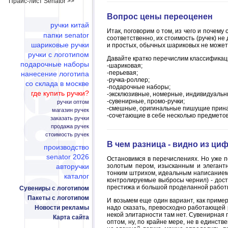
Прайс-лист Senator >>
Вопрос цены переоценен
ручки китай
Итак, поговорим о том, из чего и почему 
папки senator
соответственно, их стоимость (ручек) н
шариковые ручки
и простых, обычных шариковых не может 
ручки с логотипом
Давайте кратко перечислим классификаци
подарочные наборы
-шариковая;
-перьевая;
нанесение логотипа
-ручка-роллер;
со склада в москве
-подарочные наборы;
где купить ручки?
-эксклюзивные, номерные, индивидуаль
-сувенирные, промо-ручки;
ручки оптом
-смешные, оригинальные пишущие прин
магазин ручек
-сочетающие в себе несколько предметов
заказать ручки
продажа ручек
стоимость ручек
В чем разница - видно из ци
производство
senator 2026
Остановимся в перечислениях. Но уже п
авторучки
золотым пером, изысканным и элегант
тонким штрихом, идеальным написанием,
каталог
контролируемые выбросы чернил) - досто
престижа и большой проделанной работ
Сувениры с логотипом
Пакеты с логотипом
И возьмем еще один вариант, как приме
Новости рекламы
надо сказать, превосходно работающей 
некой элитарности там нет. Сувенирная 
Карта сайта
оптом, ну, по крайне мере, не в единств